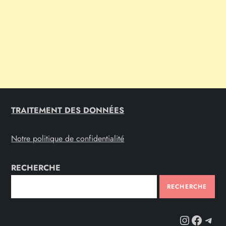
TRAITEMENT DES DONNÉES
Notre politique de confidentialité
RECHERCHE
RECHERCHE
Instag
Fac
Te