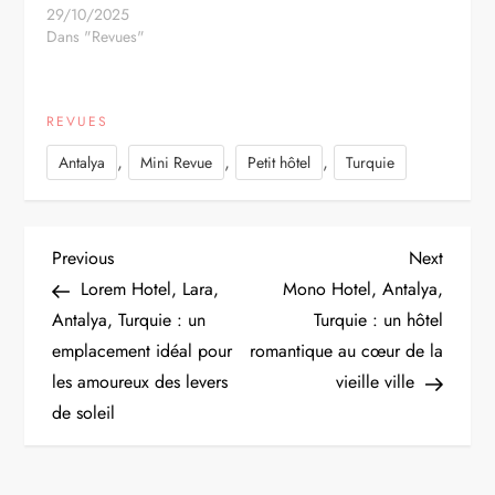
29/10/2025
Dans "Revues"
REVUES
,
,
,
Antalya
Mini Revue
Petit hôtel
Turquie
N
Previous
Next
Previous
Next
Post
Post
Lorem Hotel, Lara,
Mono Hotel, Antalya,
a
Antalya, Turquie : un
Turquie : un hôtel
emplacement idéal pour
romantique au cœur de la
v
les amoureux des levers
vieille ville
i
de soleil
g