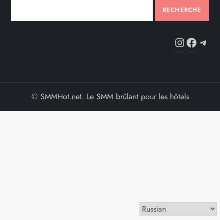
RECHERCHE
Instag
Fac
Te
© SMMHot.net. Le SMM brûlant pour les hôtels