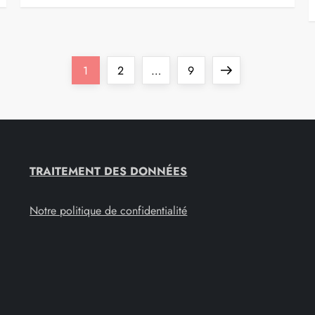
Page
Page
Page
Next
1
2
…
9
page
TRAITEMENT DES DONNÉES
Notre politique de confidentialité