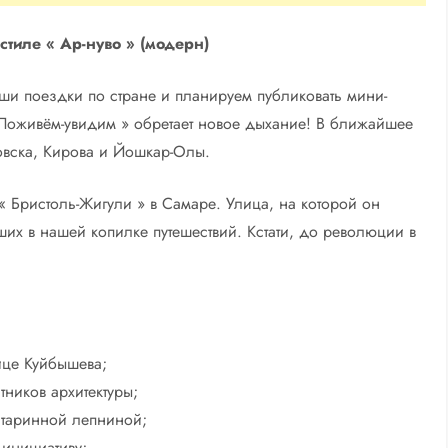
тиле « Ар-нуво » (модерн)
ши поездки по стране и планируем публиковать мини-
 Поживём-увидим » обретает новое дыхание! В ближайшее
овска, Кирова и Йошкар-Олы.
« Бристоль-Жигули » в Самаре. Улица, на которой он
их в нашей копилке путешествий. Кстати, до революции в
ице Куйбышева;
тников архитектуры;
старинной лепниной;
инициативу;