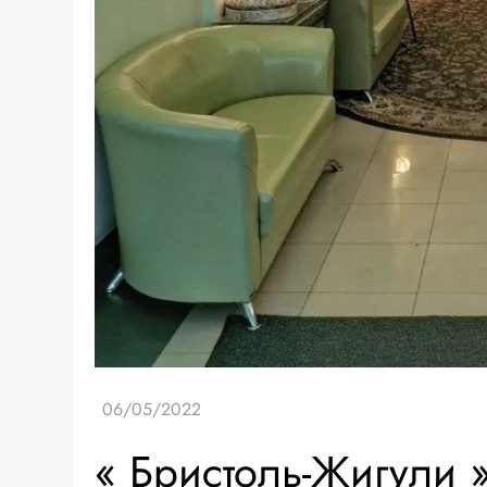
« Бристоль-Жигули 