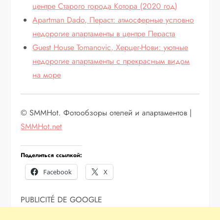
центре Старого города Котора (2020 год)
Apartman Dado, Пераст: атмосферные условно
недорогие апартаменты в центре Пераста
Guest House Tomanovic, Херцег-Нови: уютные
недорогие апартаменты с прекрасным видом
на море
© SMMHot. Фотообзоры отелей и апартаментов |
SMMHot.net
Поделиться ссылкой:
Facebook
X
PUBLICITÉ DE GOOGLE