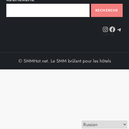
RECHERCHE
Instag
Fac
Te
© SMMHot.net. Le SMM brûlant pour les hôtels