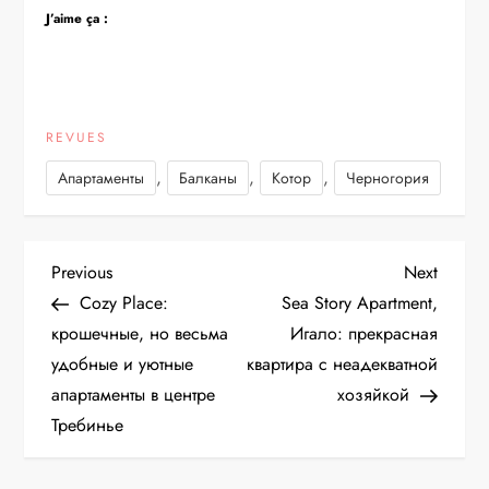
J’aime ça :
REVUES
,
,
,
Апартаменты
Балканы
Котор
Черногория
N
Previous
Next
Previous
Next
Post
Post
Cozy Place:
Sea Story Apartment,
a
крошечные, но весьма
Игало: прекрасная
удобные и уютные
квартира с неадекватной
v
апартаменты в центре
хозяйкой
i
Требинье
g