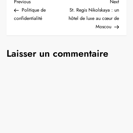
N
Previous
Next
Previous
Next
Post
Post
Politique de
St. Regis Nikolskaya : un
a
confidentialité
hôtel de luxe au cœur de
Moscou
v
i
Laisser un commentaire
g
a
t
i
o
n